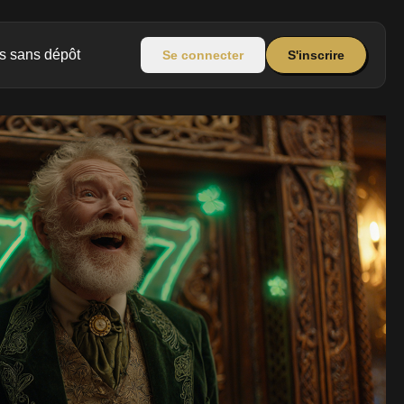
s sans dépôt
Se connecter
S'inscrire