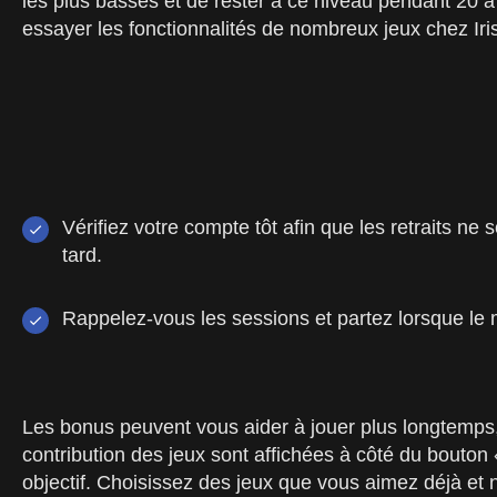
les plus basses et de rester à ce niveau pendant 20 à
essayer les fonctionnalités de nombreux jeux chez Ir
Vérifiez votre compte tôt afin que les retraits ne 
tard.
Rappelez-vous les sessions et partez lorsque le
Les bonus peuvent vous aider à jouer plus longtemps, m
contribution des jeux sont affichées à côté du bouton
objectif. Choisissez des jeux que vous aimez déjà et 