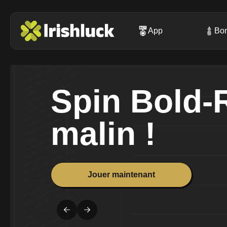
App
Bo
Spin Bold-
malin !
Jouer maintenant