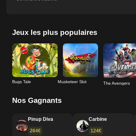
Comment créer un compte pour votre Irish Luck, étape p
Comment se connecter
Étape par étape : pour se connecter
Jeux les plus populaires
Choisir votre jeu
Sélections rapides, mises claires et large gamme de m
Un guide rapide pour choisir une machine à sous :
Jeux de table
Salles de croupiers en direct
Bugs Tale
Musketeer Slot
The Avengers
Bonus et promotions
Nos Gagnants
Comment nous gérons les tours gratuits, le cashback et 
Utiliser des codes de coupon
Pinup Diva
Carbine
Où obtenir nos codes de coupon
264€
124€
Moyens rapides de trouver des codes valides