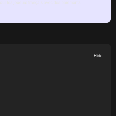
 pour les joueurs français avec des paiements
Hide