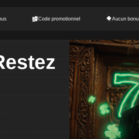
nus
Code promotionnel
Aucun bonu
Restez