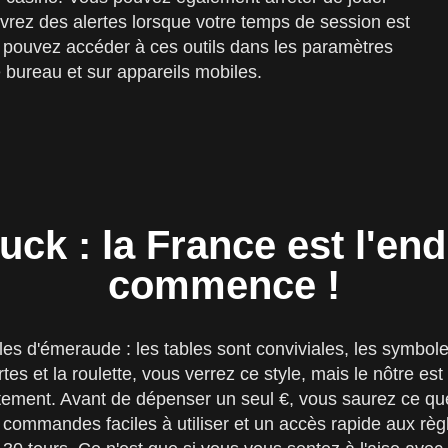
rez des alertes lorsque votre temps de session est
 pouvez accéder à ces outils dans les paramètres
de bureau et sur appareils mobiles.
uck : la France est l'end
commence !
es d'émeraude : les tables sont conviviales, les symbole
tes et la roulette, vous verrez ce style, mais le nôtre es
atement. Avant de dépenser un seul €, vous saurez ce qu
des commandes faciles à utiliser et un accès rapide aux