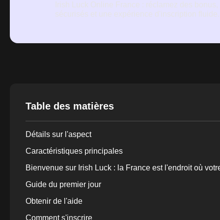
Irish Luck Online France : réclamez des bonus, 
sécurisés et une expérience d'inscription fluide.
Table des matières
Détails sur l'aspect
Caractéristiques principales
Bienvenue sur Irish Luck : la France est l'endroit où vo
Guide du premier jour
Obtenir de l'aide
Comment s'inscrire