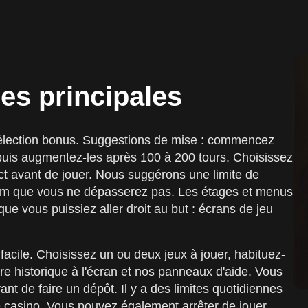
es principales
 sélection bonus. Suggestions de mise : commencez
, puis augmentez-les après 100 à 200 tours. Choisissez
rict avant de jouer. Nous suggérons une limite de
um que vous ne dépasserez pas. Les étages et menus
ue vous puissiez aller droit au but : écrans de jeu
acile. Choisissez un ou deux jeux à jouer, habituez-
otre historique à l'écran et nos panneaux d'aide. Vous
t de faire un dépôt. Il y a des limites quotidiennes
 casino. Vous pouvez également arrêter de jouer