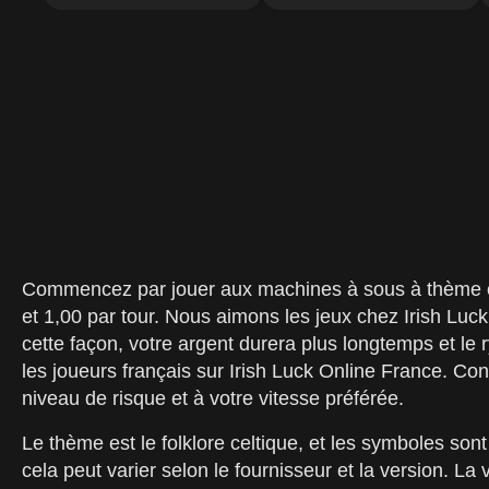
Quatre étapes pour utiliser un code
Expérience mobile
Ce que vous pouvez faire sur Android, iOS et autres app
Programme VIP
Sécurité et paiements
Jeu responsable
Outils pour gérer les risques
Stratégie et conseils de jeu
Commencez par jouer aux machines à sous à thème ce
et 1,00 par tour. Nous aimons les jeux chez Irish Luc
cette façon, votre argent durera plus longtemps et le r
les joueurs français sur Irish Luck Online France. Con
niveau de risque et à votre vitesse préférée.
Le thème est le folklore celtique, et les symboles son
cela peut varier selon le fournisseur et la version. L