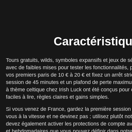
Caractéristiqu
Tours gratuits, wilds, symboles expansifs et jeux de
avec de faibles mises pour tester les fonctionnalités
vos premiers paris de 10 € à 20 € et fixez un arrêt st
session de 45 minutes et un plafond de perte maxim
à thème celtique chez Irish Luck ont été conçus pour q
faciles à lire, règles claires et gains simples.
Si vous venez de France, gardez la première session f
vous à la vitesse et ne devinez pas ; utilisez plutôt n
devez également activer les protections de compte avan
et hebdomadaires que vous pouvez définir dans notre